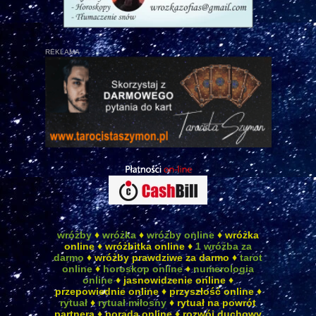
REKLAMA
wróżby
♦
wróżka
♦
wróżby online
♦ wróżka
online ♦ wróżbitka online ♦
1 wróżba za
darmo
♦ wróżby prawdziwe za darmo ♦
tarot
online
♦
horoskop online
♦
numerologia
online
♦ jasnowidzenie online ♦
przepowiednie online ♦ przyszłość online ♦
rytuał
♦
rytuał miłosny
♦ rytuał na powrót
partnera ♦ porada online ♦ rozwój duchowy