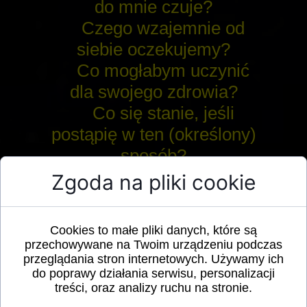
do mnie czuje?
Czego wzajemnie od
siebie oczekujemy?
Co mogłabym uczynić
dla swojego zdrowia?
Co się stanie, jeśli
postąpię w ten (określony)
sposób?
Co jest przyczyną, że
Zgoda na pliki cookie
Kamil się do mnie nie
odzywa?
Cookies to małe pliki danych, które są
Co wniesie w moje
przechowywane na Twoim urządzeniu podczas
życie ta znajomość?
przeglądania stron internetowych. Używamy ich
do poprawy działania serwisu, personalizacji
Czego mogę się przy
treści, oraz analizy ruchu na stronie.
tym człowieku nauczyć?