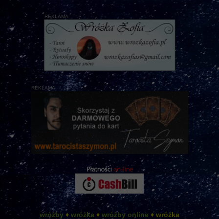
REKLAMA
REKLAMA
wróżby
♦
wróżka
♦
wróżby online
♦ wróżka