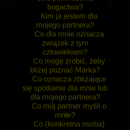
bogactwa?
Kim ja jestem dla
mojego partnera?
Co dla mnie oznacza
związek z tym
człowiekiem?
Co mogę zrobić, żeby
bliżej poznać Marka?
Co oznacza zbliżające
się spotkanie dla mnie lub
dla mojego partnera?
Co mój partner myśli o
mnie?
Co (konkretna osoba)