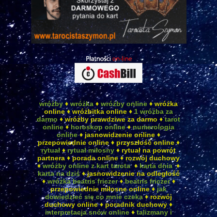
wróżby
♦
wróżka
♦
wróżby online
♦ wróżka
online ♦ wróżbitka online ♦
1 wróżba za
darmo
♦ wróżby prawdziwe za darmo ♦
tarot
online
♦
horoskop online
♦
numerologia
online
♦ jasnowidzenie online ♦
przepowiednie online ♦ przyszłość online ♦
rytuał
♦
rytuał miłosny
♦ rytuał na powrót
partnera ♦ porada online ♦ rozwój duchowy
♦
wróżby online z kart tarota
♦
karta dnia
♦
karta na dziś
♦ jasnowidzenie na odległość
♦
wróżka beatris friczer
♦
beatris friczer
♦
przepowiednie miłosne online ♦
jak
dowiedzieć się co mnie czeka
♦ rozwój
duchowy online ♦ poradnik duchowy ♦
interpretacja snów online
♦
talizmany i