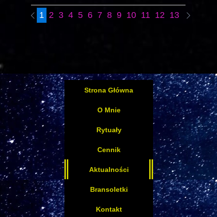
1
2
3
4
5
6
7
8
9
10
11
12
13
14
15
Strona Główna
O Mnie
Rytuały
Cennik
Aktualności
Bransoletki
Kontakt