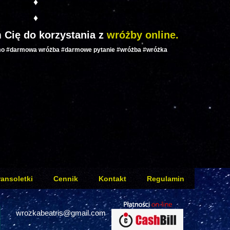
♦
♦
 Cię do korzystania z
wróżby online.
mo #darmowa wróżba #darmowe pytanie #wróżba #wróżka
ransoletki
Cennik
Kontakt
Regulamin
wrozkabeatris@gmail.com