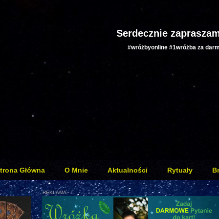
Serdecznie zapraszam
#wróżbyonline #1wróżba za dar
trona Główna
O Mnie
Aktualności
Rytuały
B
REKLAMA