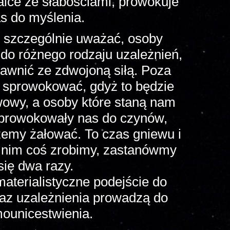
alce ze słabościami, prowokuje
s do myślenia.
y szczególnie uważać, osoby
do różnego rodzaju uzależnień,
jawnić ze zdwojoną siłą. Poza
ę sprowokować, gdyż to będzie
wowy, a osoby które staną nam
 prowokowały nas do czynów,
emy żałować. To czas gniewu i
a nim coś zrobimy, zastanówmy
się dwa razy.
aterialistyczne podejście do
raz uzależnienia prowadzą do
ounicestwienia.