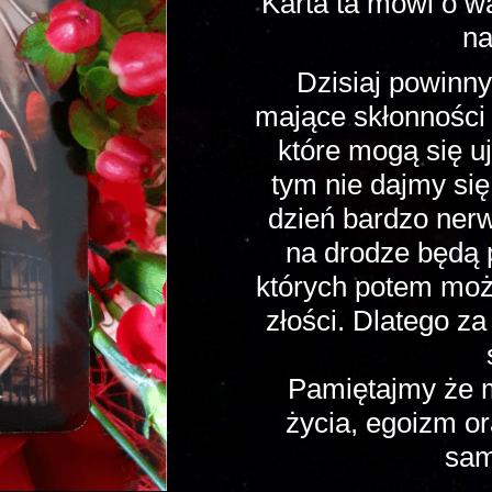
Karta ta mówi o w
na
Dzisiaj powinn
mające skłonności 
które mogą się u
tym nie dajmy si
dzień bardzo ner
na drodze będą
których potem moż
złości. Dlatego z
Pamiętajmy że m
życia, egoizm o
sam