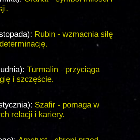
ji.
istopada):
Rubin - wzmacnia siłę
determinację.
rudnia):
Turmalin - przyciąga
ię i szczęście.
stycznia):
Szafir - pomaga w
h relacji i kariery.