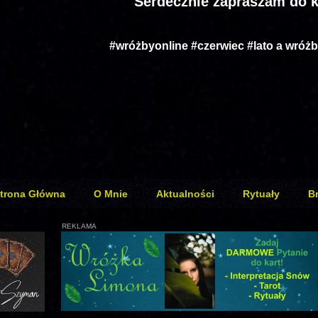
Serdecznie zapraszam do k
#wróżbyonline #czerwiec #lato a wró
trona Główna
O Mnie
Aktualności
Rytuały
B
REKLAMA