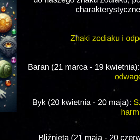
charakterystyczne
Znaki zodiaku i od
Baran (21 marca - 19 kwietnia)
odwagę 
Byk (20 kwietnia - 20 maja):
S
harm
Bliźnięta (21 maja - 20 czer