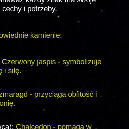
 cechy i potrzeby.
powiednie kamienie:
:
Czerwony jaspis - symbolizuje
i siłę.
zmaragd - przyciąga obfitość i
onię.
wca):
Chalcedon - pomaga w