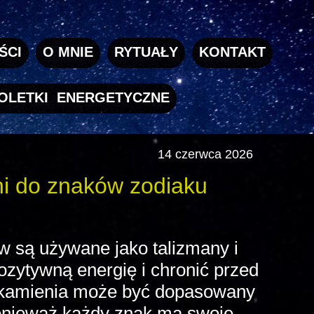
ŚCI
O MNIE
RYTUAŁY
KONTAKT
OLETKI ENERGETYCZNE
14 czerwca 2026
i do znaków zodiaku
w są używane jako talizmany i
ozytywną energię i chronić przed
kamienia może być dopasowany
onieważ każdy znak ma swoje