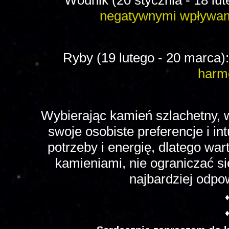
Wodnik (20 stycznia - 18 lut
negatywnymi wpływami
Ryby (19 lutego - 20 marca)
harm
Wybierając kamień szlachetny, 
swoje osobiste preferencje i in
potrzeby i energię, dlatego w
kamieniami, nie ograniczać si
najbardziej odpow