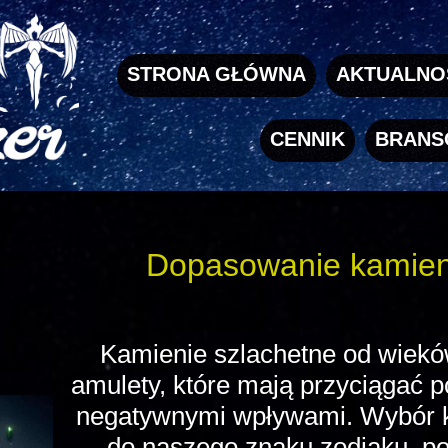
STRONA GŁÓWNA
AKTUALNO
CENNIK
BRANS
Dopasowanie kamien
Kamienie szlachetne od wiekó
amulety, które mają przyciągać p
negatywnymi wpływami. Wybór 
do naszego znaku zodiaku, p