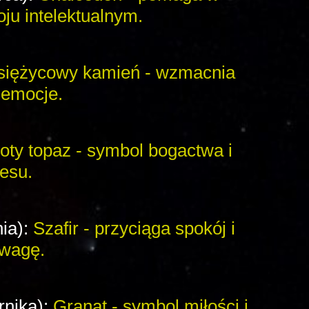
oju intelektualnym.
siężycowy kamień - wzmacnia
i emocje.
łoty topaz - symbol bogactwa i
esu.
nia):
Szafir - przyciąga spokój i
wagę.
rnika):
Granat - symbol miłości i