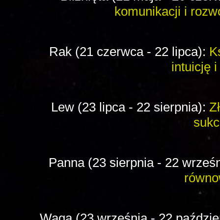
komunikacji i rozw
Rak (21 czerwca - 22 lipca):
K
intuicję 
Lew (23 lipca - 22 sierpnia):
Z
sukc
Panna (23 sierpnia - 22 wrześ
równo
Waga (23 września - 22 paździe