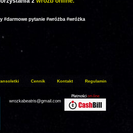
orzystania z
wróżb online.
żby #darmowe pytanie #wróżba #wróżka
ransoletki
Cennik
Kontakt
Regulamin
wrozkabeatris@gmail.com