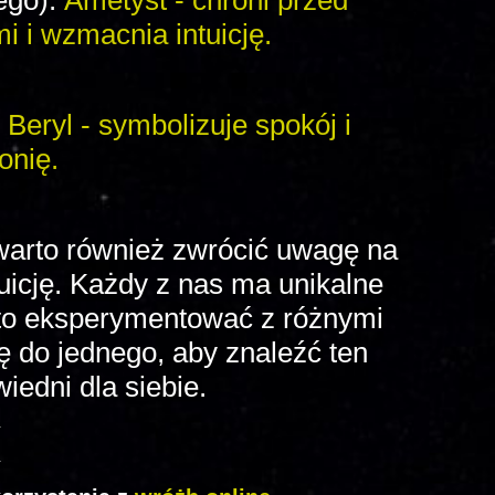
ego):
Ametyst - chroni przed
 i wzmacnia intuicję.
:
Beryl - symbolizuje spokój i
onię.
warto również zwrócić uwagę na
tuicję. Każdy z nas ma unikalne
arto eksperymentować z różnymi
ę do jednego, aby znaleźć ten
iedni dla siebie.
♦
♦