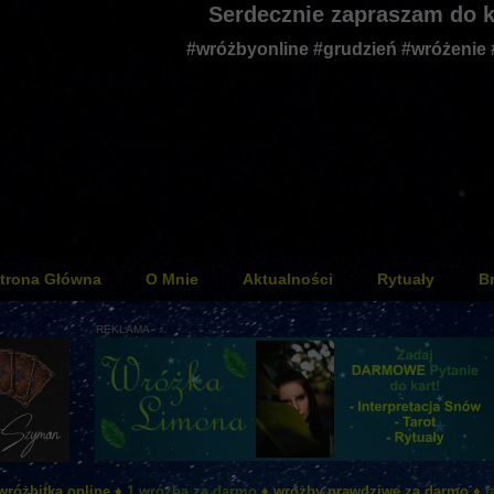
Serdecznie zapraszam do k
#wróżbyonline #grudzień #wróżenie
trona Główna
O Mnie
Aktualności
Rytuały
B
REKLAMA
wróżbitka online ♦
1 wróżba za darmo
♦ wróżby prawdziwe za darmo ♦
t