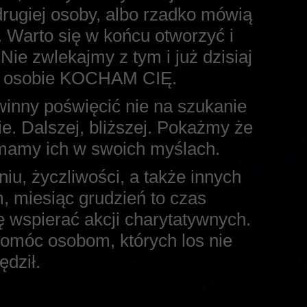
rugiej osoby, albo rzadko mówią
 Warto się w końcu otworzyć i
ie zwlekajmy z tym i już dzisiaj
am osobie KOCHAM CIĘ.
inny poświęcić nie na szukanie
nie. Dalszej, bliższej. Pokażmy że
 mamy ich w swoich myślach.
u, życzliwości, a także innych
 miesiąc grudzień to czas
ę wspierać akcji charytatywnych.
omóc osobom, których los nie
ędził.