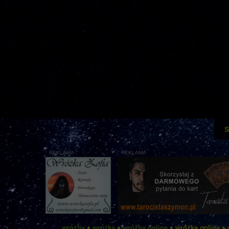
S
REKLAMA
REKLAMA
wróżby
♦
wróżka
♦
wróżby online
♦ wróżka online ♦ 