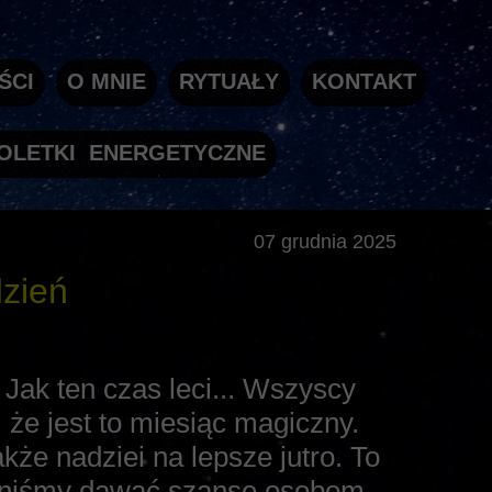
ŚCI
O MNIE
RYTUAŁY
KONTAKT
OLETKI ENERGETYCZNE
07 grudnia 2025
zień
Jak ten czas leci... Wszyscy
 że jest to miesiąc magiczny.
kże nadziei na lepsze jutro. To
nniśmy dawać szansę osobom,