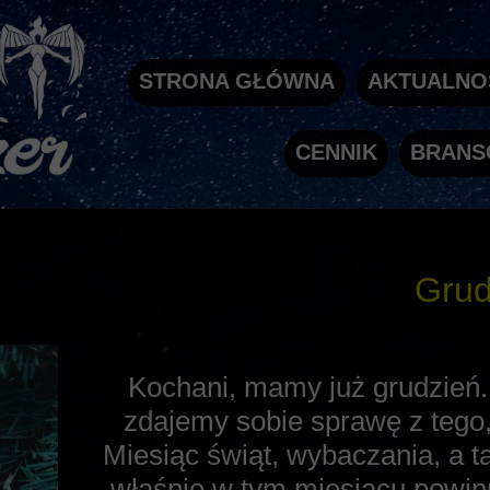
STRONA GŁÓWNA
AKTUALNO
CENNIK
BRANS
Grud
Kochani, mamy już grudzień. 
zdajemy sobie sprawę z tego,
Miesiąc świąt, wybaczania, a ta
właśnie w tym miesiącu powi