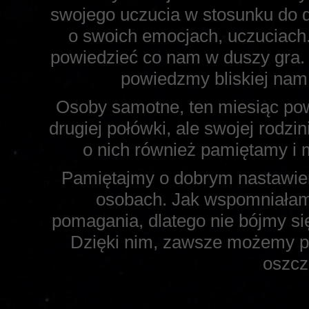
swojego uczucia w stosunku do d
o swoich emocjach, uczuciach.
powiedzieć co nam w duszy gra. N
powiedzmy bliskiej n
Osoby samotne, ten miesiąc pow
drugiej połówki, ale swojej rodzi
o nich również pamiętamy i
Pamiętajmy o dobrym nastawieni
osobach. Jak wspomniałam,
pomagania, dlatego nie bójmy si
Dzięki nim, zawsze możemy p
oszcz