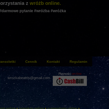
orzystania z
wróżb online.
 #darmowe pytanie #wróżba #wróżka
ransoletki
Cennik
Kontakt
Regulamin
wrozkabeatris@gmail.com
arot online
♦
horoskop online
♦
numerologia online
♦