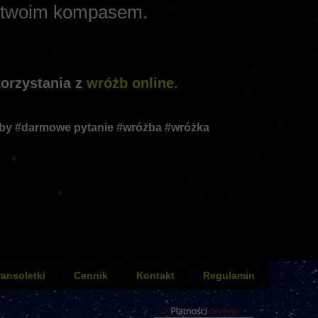
est twoim kompasem.
♦
♦
orzystania z
wróżb online.
óżby #darmowe pytanie #wróżba #wróżka
ransoletki
Cennik
Kontakt
Regulamin