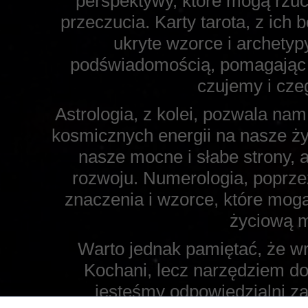
perspektywy, które mogą rzuci
przeczucia. Karty tarota, z ich
ukryte wzorce i archetyp
podświadomością, pomagając
czujemy i cze
Astrologia, z kolei, pozwala na
kosmicznych energii na nasze ży
nasze mocne i słabe strony, a
rozwoju. Numerologia, poprzez
znaczenia i wzorce, które mo
życiową mi
Warto jednak pamiętać, że wr
Kochani, lecz narzędziem d
jesteśmy odpowiedzialni za