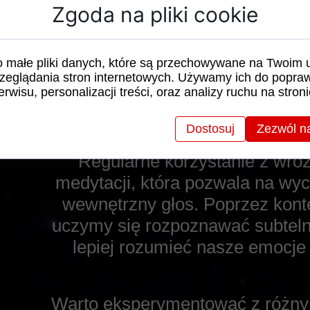
wskazówek, a nasza intuicja je
Zgoda na pliki cookie
Wróżby mogą dostarczyć nam ce
intuicja pozwala nam na i
o małe pliki danych, które są przechowywane na Twoim 
zeglądania stron internetowych. Używamy ich do popraw
erwisu, personalizacji treści, oraz analizy ruchu na stroni
Rozwijanie Intuicji 
Dostosuj
Zezwól n
Regularne korzystanie z wróż
medytacji, która pozwala na wyc
wewnętrzny głos. Poprzez kont
uczymy się rozpoznawać subtelne 
lepiej rozumieć nasze emocje 
Warto eksperymentować z różnym