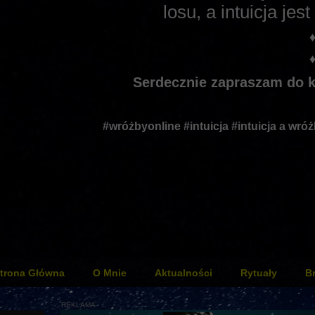
losu, a intuicja j
Serdecznie zapraszam do k
#wróżbyonline #intuicja #intuicja a wr
trona Główna
O Mnie
Aktualności
Rytuały
B
REKLAMA