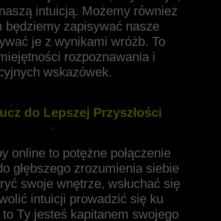
z naszą intuicją. Możemy również
ym będziemy zapisywać nasze
nywać je z wynikami wróżb. To
iejętności rozpoznawania i
uicyjnych wskazówek.
lucz do Lepszej Przyszłości
y online to potężne połączenie
do głębszego zrozumienia siebie
kryć swoje wnętrze, wsłuchać się
olić intuicji prowadzić się ku
e to Ty jesteś kapitanem swojego