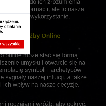
st kluczem do ich zrozumienia.
nnych informacji, ale to nasza
ch właściwe wykorzystanie.
urządzeniu
y działania
e.
Poprzez Wróżby Online
a wszystkie
b online może stać się formą
iszenie umysłu i otwarcie się na
emplację symboli i archetypów,
sygnały naszej intuicji, a także
i ich wpływ na nasze decyzje.
i rodzajami wróżb, aby odkryć,