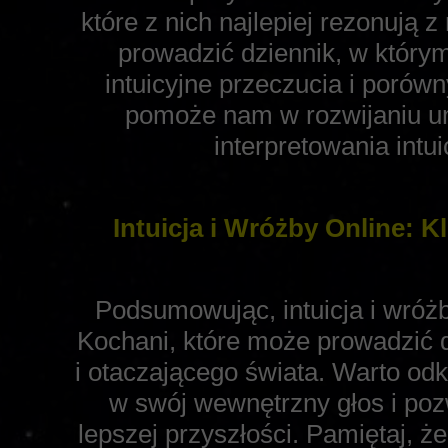
które z nich najlepiej rezonują 
prowadzić dziennik, w któr
intuicyjne przeczucia i porów
pomoże nam w rozwijaniu um
interpretowania int
Intuicja i Wróżby Online: K
Podsumowując, intuicja i wróżb
Kochani, które może prowadzić 
i otaczającego świata. Warto od
w swój wewnętrzny głos i pozw
lepszej przyszłości. Pamiętaj, ż