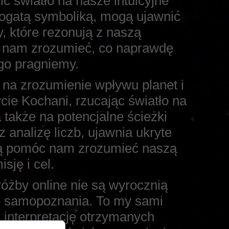
ć światło na nasze intuicyjne
 bogatą symboliką, mogą ujawnić
y, które rezonują z naszą
 nam zrozumieć, co naprawdę
go pragniemy.
m na zrozumienie wpływu planet i
cie Kochani, rzucając światło na
 także na potencjalne ścieżki
 analizę liczb, ujawnia ukryte
gą pomóc nam zrozumieć naszą
sję i cel.
óżby online nie są wyrocznią
o samopoznania. To my sami
 interpretację otrzymanych