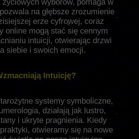
ynt życiowych wyborów, pomaga w
 pozwala na głębsze zrozumienie
isiejszej erze cyfrowej, coraz
y online mogą stać się cennym
ianiu intuicji, otwierając drzwi
 siebie i swoich emocji.
zmacniają Intuicję?
starożytne systemy symboliczne,
numerologia, działają jak lustro,
any i ukryte pragnienia. Kiedy
praktyki, otwieramy się na nowe