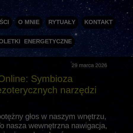
ŚCI
O MNIE
RYTUAŁY
KONTAKT
OLETKI ENERGETYCZNE
29 marca 2026
 Online: Symbioza
ezoterycznych narzędzi
e potężny głos w naszym wnętrzu,
To nasza wewnętrzna nawigacja,