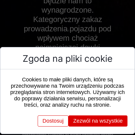
będzie nam to
wynagrodzone.
Kategoryczny zakaz
prowadzenia pojazdu pod
wpływem chociaż
najmniejszej dawki
alkoholu! Może mieć to
Zgoda na pliki cookie
tragiczne i nieodwracalne
skutki!
Cookies to małe pliki danych, które są
przechowywane na Twoim urządzeniu podczas
♦
przeglądania stron internetowych. Używamy ich
♦
do poprawy działania serwisu, personalizacji
treści, oraz analizy ruchu na stronie.
Serdecznie zapraszam
Cię do korzystania z
Dostosuj
Zezwól na wszystkie
wróżby online.