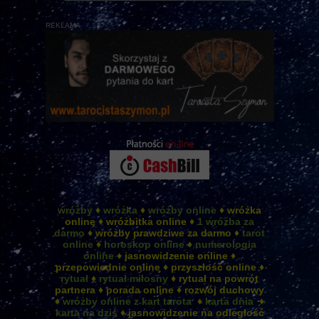
REKLAMA
wróżby
♦
wróżka
♦
wróżby online
♦ wróżka
online ♦ wróżbitka online ♦
1 wróżba za
darmo
♦ wróżby prawdziwe za darmo ♦
tarot
online
♦
horoskop online
♦
numerologia
online
♦ jasnowidzenie online ♦
przepowiednie online ♦ przyszłość online ♦
rytuał
♦
rytuał miłosny
♦ rytuał na powrót
partnera ♦ porada online ♦ rozwój duchowy
♦
wróżby online z kart tarota
♦
karta dnia
♦
karta na dziś
♦ jasnowidzenie na odległość