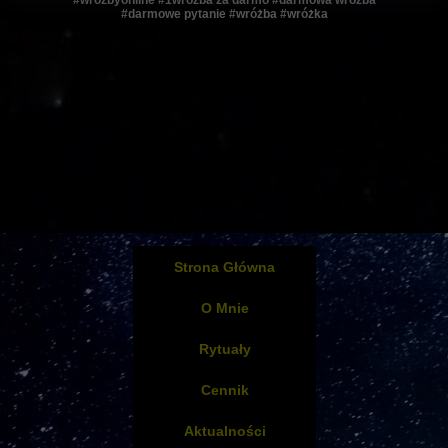
#wróżbyonline #1wróżba za darmo #darmowa wróżba
#darmowe pytanie #wróżba #wróżka
Strona Główna
O Mnie
Rytuały
Cennik
Aktualności