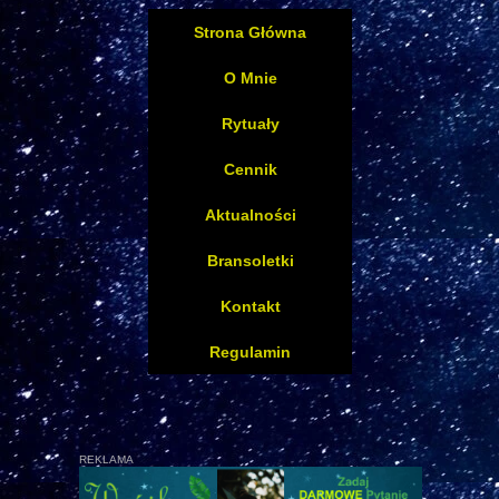
Strona Główna
O Mnie
Rytuały
Cennik
Aktualności
Bransoletki
Kontakt
Regulamin
REKLAMA