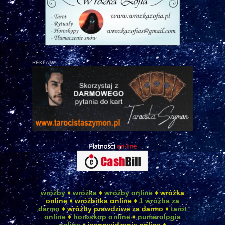
REKLAMA
wróżby
♦
wróżka
♦
wróżby online
♦ wróżka
online ♦ wróżbitka online ♦
1 wróżba za
darmo
♦ wróżby prawdziwe za darmo ♦
tarot
online
♦
horoskop online
♦
numerologia