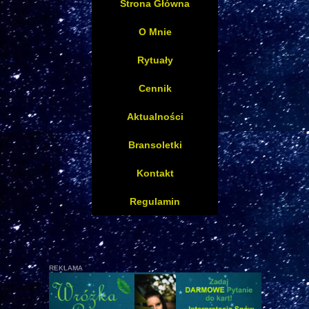
Strona Główna
O Mnie
Rytuały
Cennik
Aktualności
Bransoletki
Kontakt
Regulamin
REKLAMA