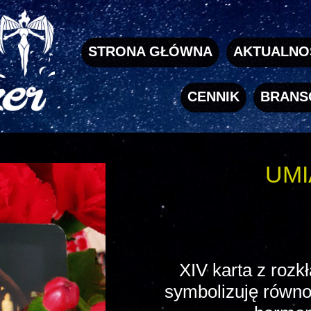
STRONA GŁÓWNA
AKTUALNO
CENNIK
BRANS
UM
XIV karta z rozk
symbolizuję równow