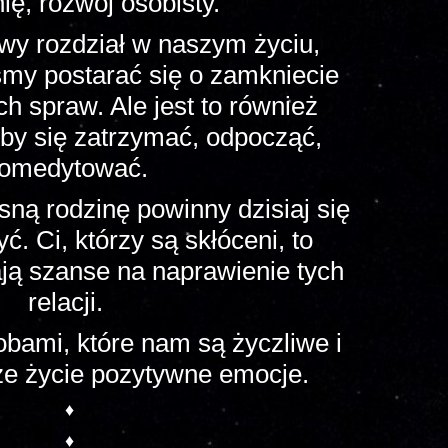
ę, rozwój osobisty.
wy rozdział w naszym życiu,
śmy postarać się o zamkniecie
 spraw. Ale jest to również
eby się zatrzymać, odpocząć,
omedytować.
ną rodzinę powinny dzisiaj się
ć. Ci, którzy są skłóceni, to
ają szanse na naprawienie tych
relacji.
bami, które nam są życzliwe i
e życie pozytywne emocje.
♦
♦