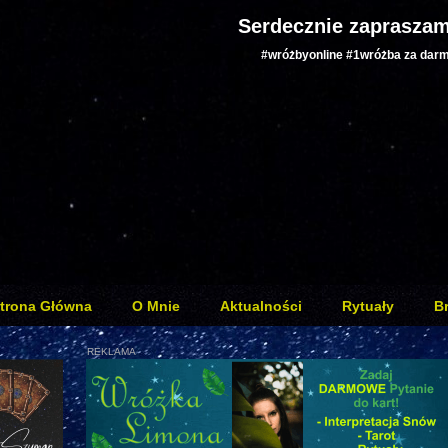
Serdecznie zapraszam
#wróżbyonline #1wróżba za dar
trona Główna
O Mnie
Aktualności
Rytuały
B
REKLAMA