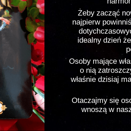
harmoni
Żeby zacząć no
najpierw powinni
dotychczasowych
idealny dzień ż
p
Osoby mające włas
o nią zatroszczy
właśnie dzisiaj m
Otaczajmy się oso
wnoszą w nasz