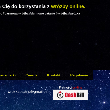
 Cię do korzystania z
wróżby online.
mo #darmowa wróżba #darmowe pytanie #wróżba #wróżka
ransoletki
Cennik
Kontakt
Regulamin
wrozkabeatris@gmail.com