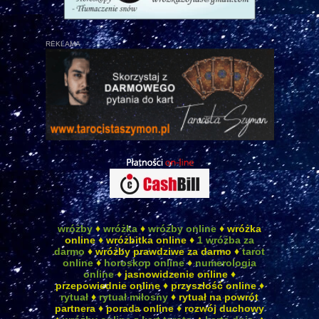
REKLAMA
wróżby
♦
wróżka
♦
wróżby online
♦ wróżka
online ♦ wróżbitka online ♦
1 wróżba za
darmo
♦ wróżby prawdziwe za darmo ♦
tarot
online
♦
horoskop online
♦
numerologia
online
♦ jasnowidzenie online ♦
przepowiednie online ♦ przyszłość online ♦
rytuał
♦
rytuał miłosny
♦ rytuał na powrót
partnera ♦ porada online ♦ rozwój duchowy