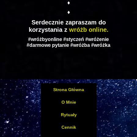
♦
♦
Serdecznie zapraszam do
korzystania z
wróżb online.
#wróżbyonline #styczeń #wróżenie
#darmowe pytanie #wróżba #wróżka
Strona Główna
O Mnie
Rytuały
Cennik