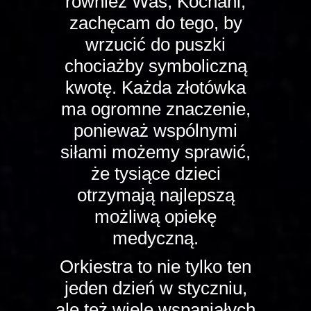
również Was, Kochani,
zachęcam do tego, by
wrzucić do puszki
chociażby symboliczną
kwotę. Każda złotówka
ma ogromne znaczenie,
ponieważ wspólnymi
siłami możemy sprawić,
że tysiące dzieci
otrzymają najlepszą
możliwą opiekę
medyczną.
Orkiestra to nie tylko ten
jeden dzień w styczniu,
ale też wiele wspaniałych