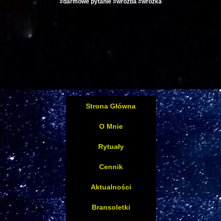
#darmowe pytanie #wróżba #wróżka
Strona Główna
O Mnie
Rytuały
Cennik
Aktualności
Bransoletki