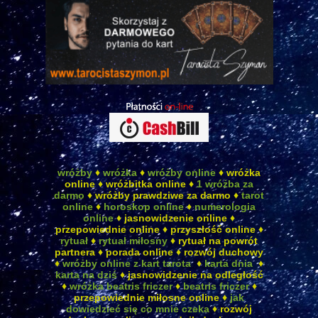
wróżby
♦
wróżka
♦
wróżby online
♦ wróżka
online ♦ wróżbitka online ♦
1 wróżba za
darmo
♦ wróżby prawdziwe za darmo ♦
tarot
online
♦
horoskop online
♦
numerologia
online
♦ jasnowidzenie online ♦
przepowiednie online ♦ przyszłość online ♦
rytuał
♦
rytuał miłosny
♦ rytuał na powrót
partnera ♦ porada online ♦ rozwój duchowy
♦
wróżby online z kart tarota
♦
karta dnia
♦
karta na dziś
♦ jasnowidzenie na odległość
♦
wróżka beatris friczer
♦
beatris friczer
♦
przepowiednie miłosne online ♦
jak
dowiedzieć się co mnie czeka
♦ rozwój