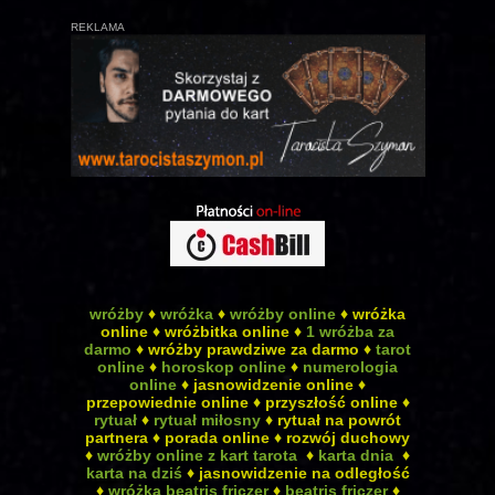
REKLAMA
wróżby
♦
wróżka
♦
wróżby online
♦ wróżka
online ♦ wróżbitka online ♦
1 wróżba za
darmo
♦ wróżby prawdziwe za darmo ♦
tarot
online
♦
horoskop online
♦
numerologia
online
♦ jasnowidzenie online ♦
przepowiednie online ♦ przyszłość online ♦
rytuał
♦
rytuał miłosny
♦ rytuał na powrót
partnera ♦ porada online ♦ rozwój duchowy
♦
wróżby online z kart tarota
♦
karta dnia
♦
karta na dziś
♦ jasnowidzenie na odległość
♦
wróżka beatris friczer
♦
beatris friczer
♦