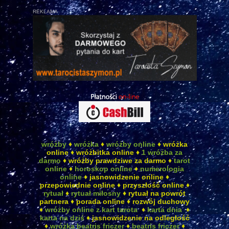
REKLAMA
wróżby
♦
wróżka
♦
wróżby online
♦ wróżka
online ♦ wróżbitka online ♦
1 wróżba za
darmo
♦ wróżby prawdziwe za darmo ♦
tarot
online
♦
horoskop online
♦
numerologia
online
♦ jasnowidzenie online ♦
przepowiednie online ♦ przyszłość online ♦
rytuał
♦
rytuał miłosny
♦ rytuał na powrót
partnera ♦ porada online ♦ rozwój duchowy
♦
wróżby online z kart tarota
♦
karta dnia
♦
karta na dziś
♦ jasnowidzenie na odległość
♦
wróżka beatris friczer
♦
beatris friczer
♦