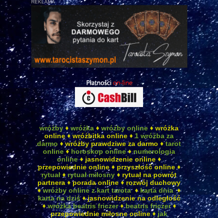
REKLAMA
wróżby
♦
wróżka
♦
wróżby online
♦ wróżka
online ♦ wróżbitka online ♦
1 wróżba za
darmo
♦ wróżby prawdziwe za darmo ♦
tarot
online
♦
horoskop online
♦
numerologia
online
♦ jasnowidzenie online ♦
przepowiednie online ♦ przyszłość online ♦
rytuał
♦
rytuał miłosny
♦ rytuał na powrót
partnera ♦ porada online ♦ rozwój duchowy
♦
wróżby online z kart tarota
♦
karta dnia
♦
karta na dziś
♦ jasnowidzenie na odległość
♦
wróżka beatris friczer
♦
beatris friczer
♦
przepowiednie miłosne online ♦
jak