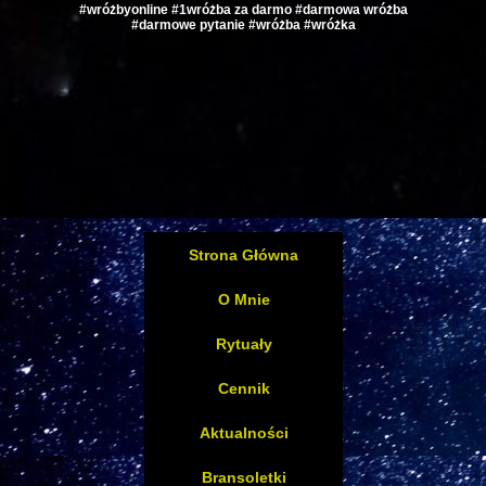
#wróżbyonline #1wróżba za darmo #darmowa wróżba
#darmowe pytanie #wróżba #wróżka
Strona Główna
O Mnie
Rytuały
Cennik
Aktualności
Bransoletki