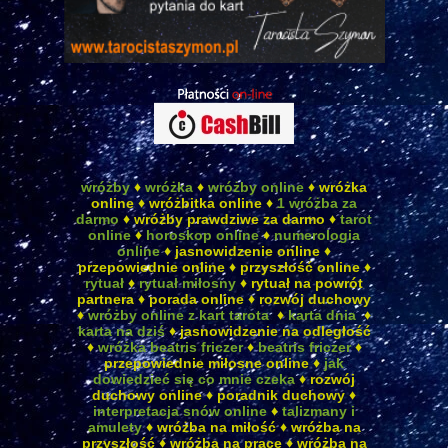
wróżby
♦
wróżka
♦
wróżby online
♦ wróżka
online ♦ wróżbitka online ♦
1 wróżba za
darmo
♦ wróżby prawdziwe za darmo ♦
tarot
online
♦
horoskop online
♦
numerologia
online
♦ jasnowidzenie online ♦
przepowiednie online ♦ przyszłość online ♦
rytuał
♦
rytuał miłosny
♦ rytuał na powrót
partnera ♦ porada online ♦ rozwój duchowy
♦
wróżby online z kart tarota
♦
karta dnia
♦
karta na dziś
♦ jasnowidzenie na odległość
♦
wróżka beatris friczer
♦
beatris friczer
♦
przepowiednie miłosne online ♦
jak
dowiedzieć się co mnie czeka
♦ rozwój
duchowy online ♦ poradnik duchowy ♦
interpretacja snów online
♦
talizmany i
amulety
♦ wróżba na miłość ♦ wróżba na
przyszłość ♦ wróżba na pracę ♦ wróżba na